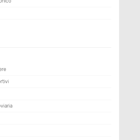
onico
ere
tivi
viaria