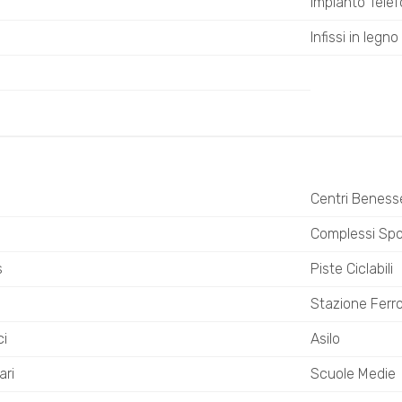
Impianto Telef
Infissi in legno
Centri Beness
o
Complessi Spor
s
Piste Ciclabili
Stazione Ferro
ci
Asilo
ari
Scuole Medie