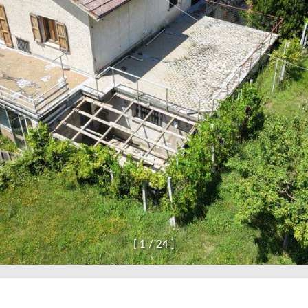
[
1
/
2
4
]