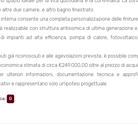
o spazio ideale per la vita quotidiana e la convivialità. La
 altre due camere, e altro bagno finestrato.
 interna consente una completa personalizzazione delle finiture i
rà realizzabile con struttura antisismica di ultima generazione 
e di impianti ad alta efficienza, pompa di calore, fotovolta
buti già riconosciuti e alle agevolazioni previste, è possibile c
economica stimata di circa €249.000,00 oltre al prezzo di acquis
er ulteriori informazioni, documentazione tecnica e approf
ativi e rappresentano solo un'ipotesi progettuale.
ca
:
G