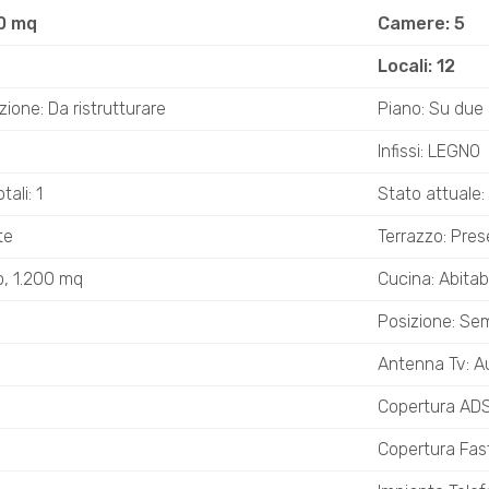
0 mq
Camere: 5
Locali: 12
ione: Da ristrutturare
Piano: Su due li
Infissi: LEGNO
ali: 1
Stato attuale: 
te
Terrazzo: Pre
o, 1.200 mq
Cucina: Abitab
Posizione: Se
Antenna Tv: 
Copertura AD
Copertura Fa