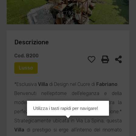
[
1
/
9
2
]
Descrizione
Cod. B200
Lusso
*Esclusiva
Villa
di Design nel Cuore di
Fabriano
.
Benvenuti nell'epitome dell'eleganza e della
modernità, dove l'arte dell'abitare incontra la
Utilizza i tasti rapidi per navigare!
perfezione architettonica. *Posizione:*
Strategicamente ubicata in Via La Spina, questa
Villa
di prestigio si erge all'interno del rinomato