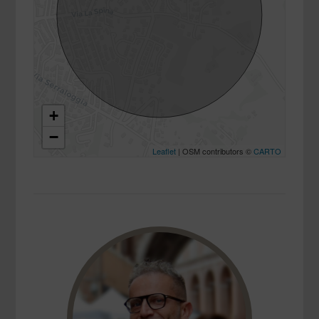
+
−
Leaflet
| OSM contributors ©
CARTO