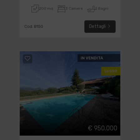
200 mq
3 Camere
2 Bagni
Dettagli
Cod. B150
IN VENDITA
LUSSO
€ 950.000