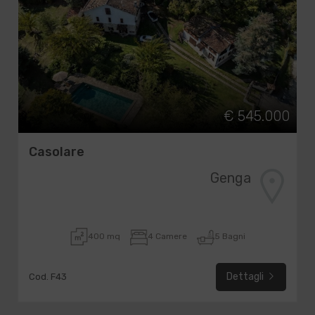
€ 545.000
Casolare
Genga
400 mq
4 Camere
5 Bagni
Dettagli
Cod. F43