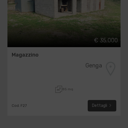
€ 35.000
Magazzino
Genga
85 mq
Dettagli
Cod. F27