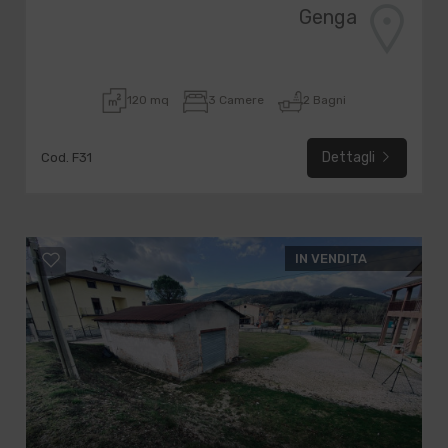
Genga
120 mq
3 Camere
2 Bagni
Dettagli
Cod. F31
IN VENDITA