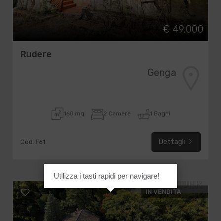
€ 49.000
Rudere
Genga
160 mq
2 Camere
1 Bagni
Dettagli
Cod. F61
Utilizza i tasti rapidi per navigare!
IN VENDITA