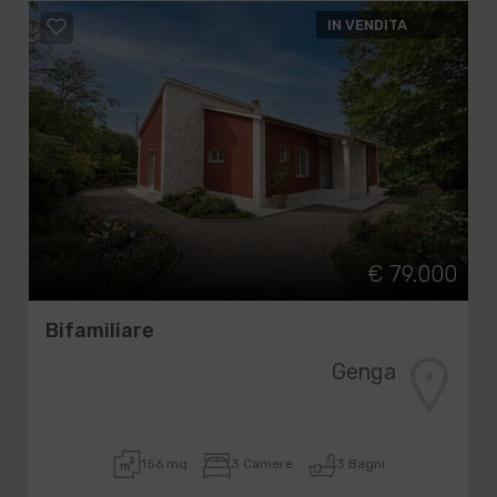
IN VENDITA
€ 79.000
Bifamiliare
Genga
156 mq
3 Camere
3 Bagni