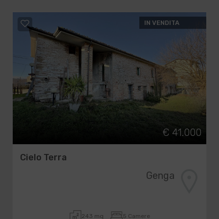
IN VENDITA
€ 41.000
Cielo Terra
Genga
243 mq
5 Camere