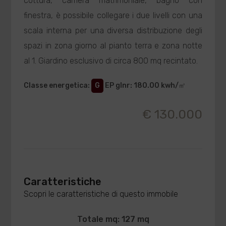
cottura, camera matrimoniale, bagno con
finestra, è possibile collegare i due livelli con una
scala interna per una diversa distribuzione degli
spazi in zona giorno al pianto terra e zona notte
al 1. Giardino esclusivo di circa 800 mq recintato.
Classe energetica
:
G
EP glnr
: 180.00 kwh/㎡
€ 130.000
Caratteristiche
Scopri le caratteristiche di questo immobile
Totale mq: 127 mq