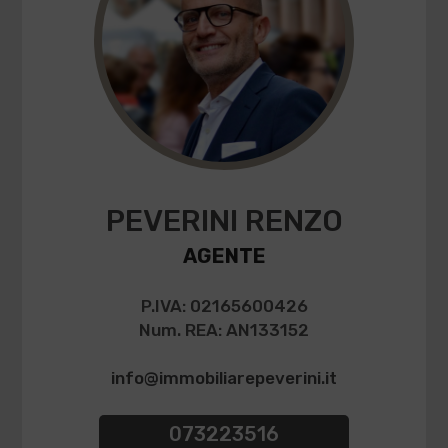
PEVERINI RENZO
AGENTE
P.IVA: 02165600426
Num. REA: AN133152
info@immobiliarepeverini.it
073223516