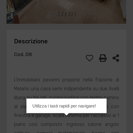
[
1
/
1
5
]
Descrizione
Cod. D8
L'Immobiliare peverini propone nella frazione di
Melano una casa semi indipendente su due livelli
libera su tre lati, cucina rustica con termo camino
Utilizza i tasti rapidi per navigare!
al piano terra e caldaia a gpl, un bagno con
finestra e garage, scala esterna per l'accesso al 1
piano così composto: ingresso salone angolo