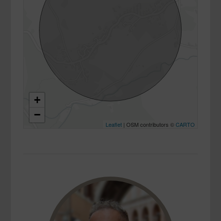
+
−
Leaflet
| OSM contributors ©
CARTO