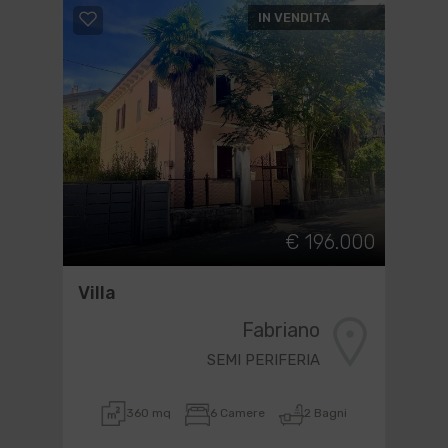
IN VENDITA
€ 196.000
Villa
Fabriano
SEMI PERIFERIA
360 mq
6 Camere
2 Bagni