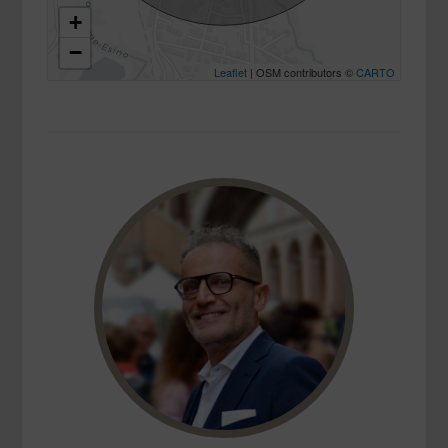
+
−
Leaflet
| OSM contributors ©
CARTO