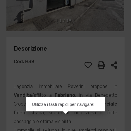
[
1
/
1
9
]
Descrizione
Cod. H38
L'agenzia immobiliare Peverini propone in
Vendita
/affitto a
Fabriano
, in via Benedetto
Croce, un interessante
Locale commerciale
Utilizza i tasti rapidi per navigare!
fronte strada, situato in una zona di forte
passaggio e ottima visibilità.
L'immobile si sviluppa in due ambienti principali: