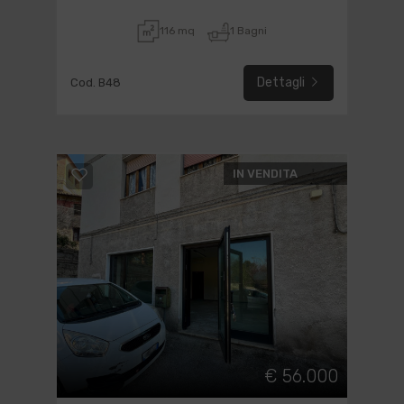
116 mq
1 Bagni
Dettagli
Cod. B48
IN VENDITA
€ 56.000