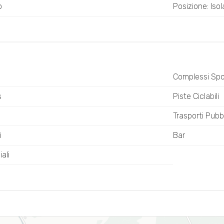
o
Posizione: Isol
o
Complessi Spor
s
Piste Ciclabili
Trasporti Pubbl
i
Bar
ali