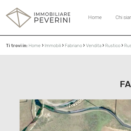
Home
Chi si
›
›
›
›
›
Ti trovi in:
Home
Immobili
Fabriano
Vendita
Rustico
Rus
FA