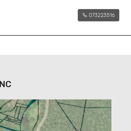
073223516
SNC