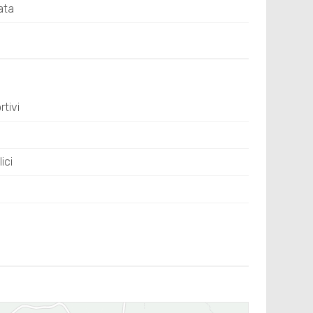
ata
tivi
ici