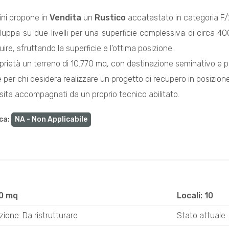
ini propone in
Vendita
un
Rustico
accatastato in categoria F/2
viluppa su due livelli per una superficie complessiva di circa
uire, sfruttando la superficie e l'ottima posizione.
prietà un terreno di 10.770 mq, con destinazione seminativo e p
 per chi desidera realizzare un progetto di recupero in posizion
visita accompagnati da un proprio tecnico abilitato.
ca
:
NA - Non Applicabile
00 mq
Locali: 10
ione: Da ristrutturare
Stato attuale: 