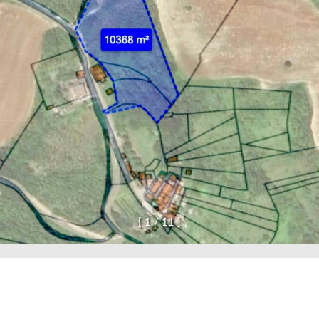
[
1
/
1
1
]