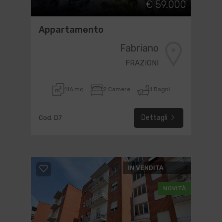
€ 59.000
Appartamento
Fabriano
FRAZIONI
116 mq
2 Camere
1 Bagni
Dettagli
Cod. D7
IN VENDITA
NOVITÀ