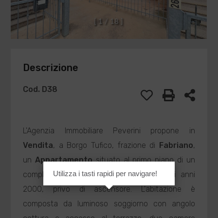
[
1
/
1
8
]
Descrizione
Cod. D38
L'Agenzia Immobiliare Peverini propone in
Vendita
, a Borgo Tufico, frazione di
Fabriano
,
un
Appartamento
situato al primo piano di un
Utilizza i tasti rapidi per navigare!
complesso residenziale edificato nei primi anni
2000, privo di ascensore. L'abitazione è
composta da luminoso soggiorno con angolo