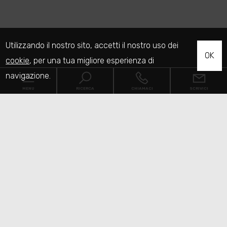
Utilizzando il nostro sito, accetti il nostro uso dei
OK
cookie
, per una tua migliore esperienza di
navigazione.
MENU
RICERCA
CHIAMACI
SCRIVICI
Codice
Home
Contratto
Chi siamo
Qualsiasi
Vendita
Affitto
Immobili
[+]
Scegli dove cercare
Servizi