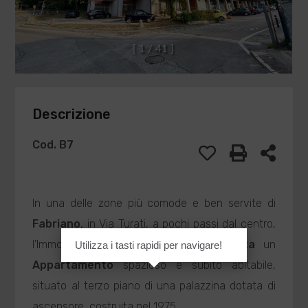
[
1
/
4
1
]
Descrizione
Cod. B7
In una delle zone più comode e ben servite di
Fabriano
, in Via Turati, a pochi passi dal centro,
l'Immobiliare Peverini propone in
Vendita
un
Utilizza i tasti rapidi per navigare!
Appartamento
spazioso e subito abitabile,
situato al terzo piano di una palazzina dotata di
ascensore, costruita nel 1975.