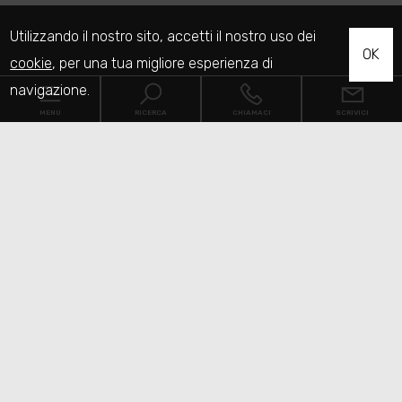
Utilizzando il nostro sito, accetti il nostro uso dei
OK
cookie
, per una tua migliore esperienza di
navigazione.
MENU
RICERCA
CHIAMACI
SCRIVICI
Codice
Home
Contratto
Chi siamo
Qualsiasi
Vendita
Affitto
Immobili
[+]
Scegli dove cercare
Servizi
Contatti