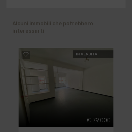
Alcuni immobili che potrebbero
interessarti
IN VENDITA
€ 79.000