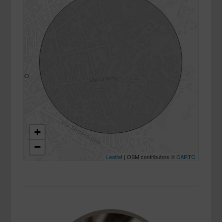
+
−
Leaflet
| OSM contributors ©
CARTO