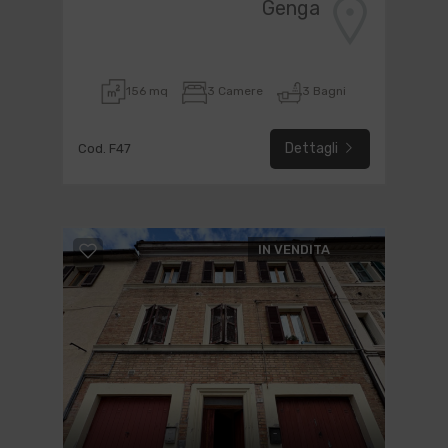
Genga
156 mq
3 Camere
3 Bagni
Dettagli
Cod. F47
IN VENDITA