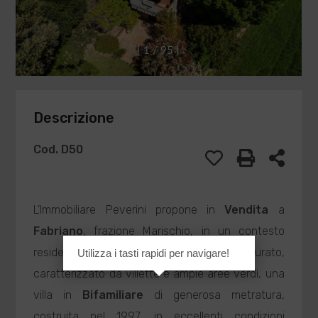
[
1
/
9
5
]
Descrizione
Cod. D50
L'Immobiliare Peverini propone in
Vendita
a
Fabriano
, frazione Marischio, in un contesto
residenziale tranquillo e ben curato,
Utilizza i tasti rapidi per navigare!
caratterizzato da villette e ampie aree verdi, una
villa in
Bifamiliare
di generosa metratura,
costruita nel 1997, in eccellenti condizioni