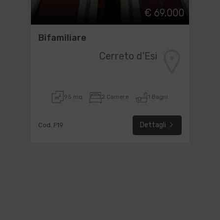
€ 69.000
Bifamiliare
Cerreto d'Esi
95 mq
2 Camere
1 Bagni
Dettagli
Cod. F19