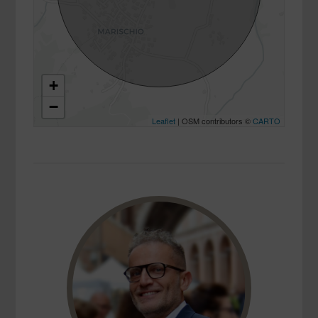
+
−
Leaflet
| OSM contributors ©
CARTO