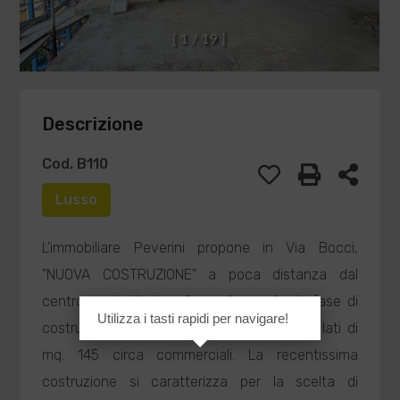
[
1
/
1
9
]
Descrizione
Cod. B110
Lusso
L'immobiliare Peverini propone in Via Bocci,
"NUOVA COSTRUZIONE" a poca distanza dal
centro, un bellissimo
Appartamento
in fase di
Utilizza i tasti rapidi per navigare!
costruzione al piano secondo, libero su 3 lati di
mq. 145 circa commerciali. La recentissima
costruzione si caratterizza per la scelta di