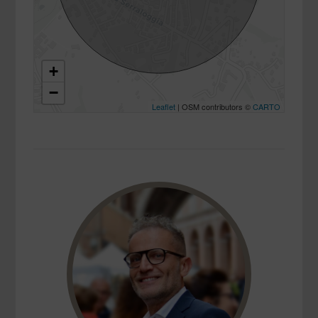
+
−
Leaflet
| OSM contributors ©
CARTO