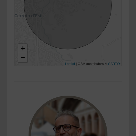
+
−
Leaflet
| OSM contributors ©
CARTO