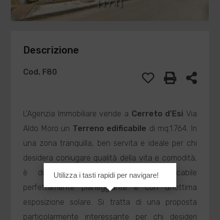
[
1
/
4
]
Descrizione
Cod. F80
L'Agenzia Immobiliare vende a
Cerreto d'Esi
Via
Aldo Moro un
Terreno edificabile
di mq.1.764. In
una zona tranquilla, ben servita e ideale per chi
desidera coniugare qualità della vita e comodità,
è disponibile un ampio lotto edificabile
Utilizza i tasti rapidi per navigare!
perfettamente pianeggiante e con un'ottima
esposizione solare. Si tratta di una proposta
particolarmente interessante per chi desideri