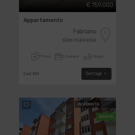
€ 159.000
Appartamento
Fabriano
SEMI PERIFERIA
171 mq
3 Camere
2 Bagni
Dettagli
Cod. B51
IN VENDITA
NOVITÀ