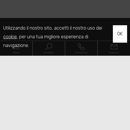
Utilizzando il nostro sito, accetti il nostro uso dei
OK
cookie
, per una tua migliore esperienza di
navigazione.
MENU
RICERCA
CHIAMACI
SCRIVICI
Codice
Home
Contratto
Chi siamo
Qualsiasi
Vendita
Affitto
Immobili
[+]