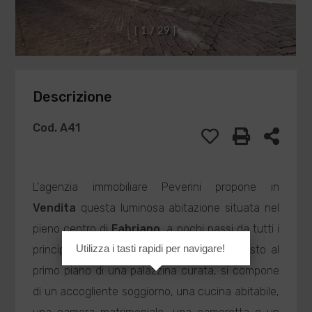
[
1
/
2
9
]
Descrizione
Cod. A41
L'agenzia immobiliare Peverini propone in
Vendita
questa luminosa abitazione situata nel
pieno centro di
Fabriano
, a pochi passi da tutti i
Utilizza i tasti rapidi per navigare!
principali servizi e comodità. L'immobile, posto al
primo piano di una palazzina curata, si compone
di un accogliente soggiorno, una cucina abitabile,