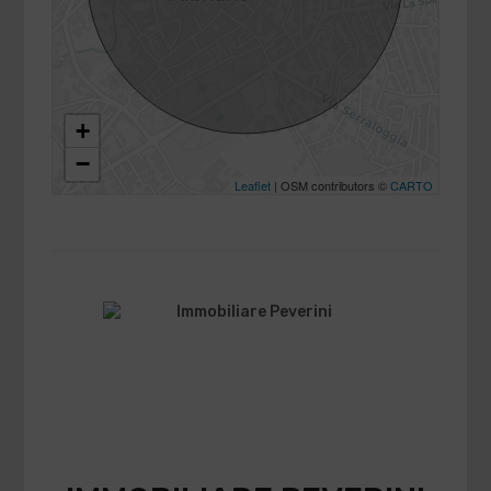
+
−
Leaflet
| OSM contributors ©
CARTO