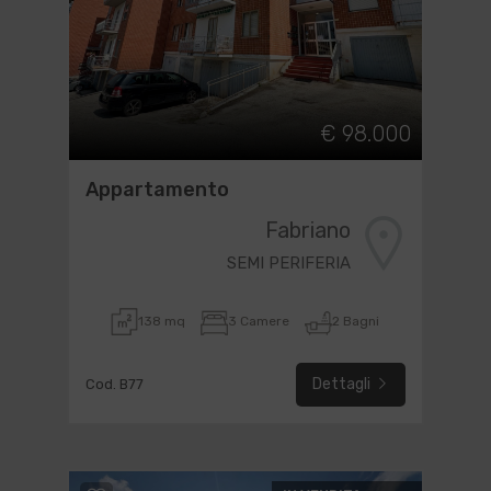
€ 98.000
Appartamento
Fabriano
SEMI PERIFERIA
138 mq
3 Camere
2 Bagni
Dettagli
Cod. B77