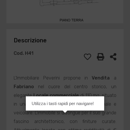
Descrizione
Cod. H41
L'Immobiliare Peverini propone in
Vendita
a
Fabriano
nel cuore del centro storico, un
elegante
Locale commerciale
di 110 mq, situato
Utilizza i tasti rapidi per navigare!
in una posizione di alto passaggio pedonale e
veicolare. L'immobile si distingue per il suo grande
fascino architettonico, con finiture curate.