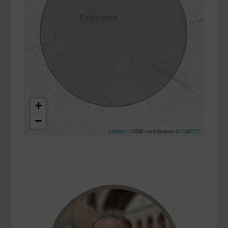
+
−
Leaflet
| OSM contributors ©
CARTO