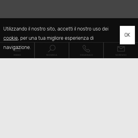
Utilizzando il nostro sito, accetti il nostro uso dei
OK
cookie
, per una tua migliore esperienza di
navigazione.
MENU
RICERCA
CHIAMACI
SCRIVICI
Codice
Home
Contratto
Chi siamo
Qualsiasi
Vendita
Affitto
Immobili
[+]
Scegli dove cercare
Servizi