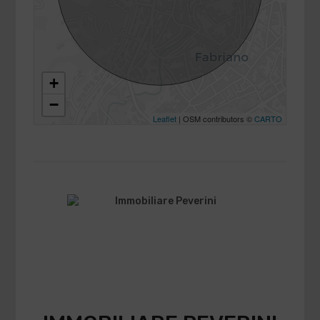
+
−
Leaflet
| OSM contributors ©
CARTO