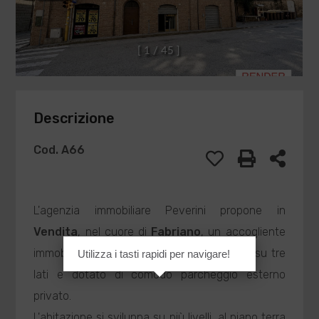
[
1
/
4
5
]
Descrizione
Cod. A66
L'agenzia immobiliare Peverini propone in
Vendita
, nel cuore di
Fabriano
, un accogliente
immobile con ingresso indipendente, libero su tre
Utilizza i tasti rapidi per navigare!
lati e dotato di comodo parcheggio esterno
privato.
L'abitazione si sviluppa su più livelli, al piano terra