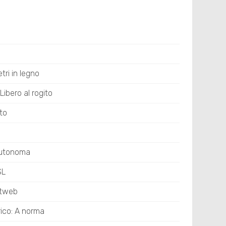
etri in legno
Libero al rogito
ato
Autonoma
SL
stweb
rico: A norma