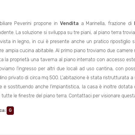
biliare Peverini propone in
Vendita
a Marinella, frazione di
dente. La soluzione si sviluppa su tre piani, al piano terra tro
 vista in legno, in cui è presente anche un pratico ripostiglio
re ampia cucina abitabile. Al primo piano troviamo due camere 
a la proprietà una taverna al piano interrato con accesso ester
oviamo l'ingresso per altri due locali ad uso cantina, con possi
dino privato di circa mq 500. L'abitazione è stata ristrutturata 
ale e sostituendo anche l'impiantistica, la casa è inoltre dotata d
 tutte le finestre del piano terra. Contattaci per visionare quest
ca
:
G