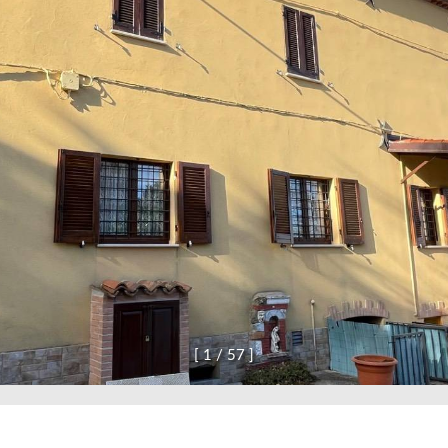
[
1
/
5
7
]