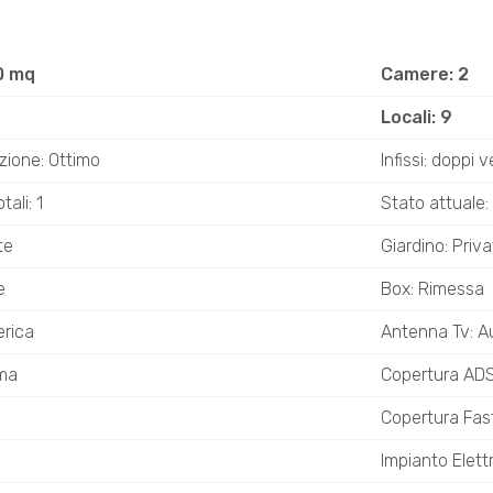
0 mq
Camere: 2
Locali: 9
zione: Ottimo
Infissi: doppi v
ali: 1
Stato attuale: 
te
Giardino: Priv
e
Box: Rimessa
erica
Antenna Tv: 
ma
Copertura AD
Copertura Fa
Impianto Elett