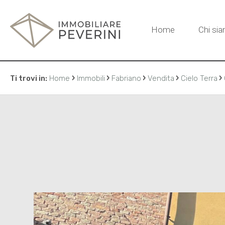
Home
Chi si
›
›
›
›
›
Ti trovi in:
Home
Immobili
Fabriano
Vendita
Cielo Terra