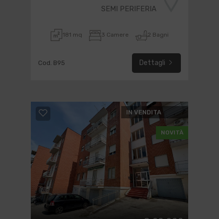
SEMI PERIFERIA
181 mq
3 Camere
2 Bagni
Dettagli
Cod. B95
IN VENDITA
NOVITÀ