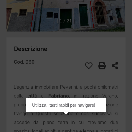
[
1
/
2
1
]
Descrizione
Cod. D30
L'agenzia immobiliare Peverini, a pochi chilometri
dalla città di
Fabriano
, in frazione Varano,
propone in
Vendita
Cielo Terra
in posizione
Utilizza i tasti rapidi per navigare!
tranquilla. Questa soluzione è così suddivisa: si
accede dal piano terra in cui troviamo due
spaziosi locali adibiti a cantina e legnaia, dotati di