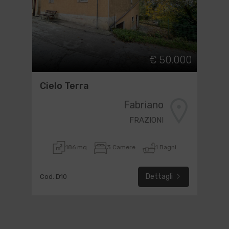
€ 50.000
Cielo Terra
Fabriano
FRAZIONI
186 mq
3 Camere
1 Bagni
Dettagli
Cod. D10