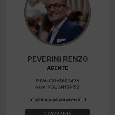
PEVERINI RENZO
AGENTE
P.IVA: 02165600426
Num. REA: AN133152
info@immobiliarepeverini.it
073223516