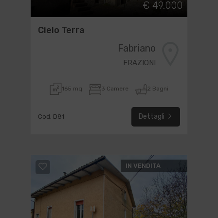
€ 49.000
Cielo Terra
Fabriano
FRAZIONI
165 mq
3 Camere
2 Bagni
Dettagli
Cod. D81
IN VENDITA