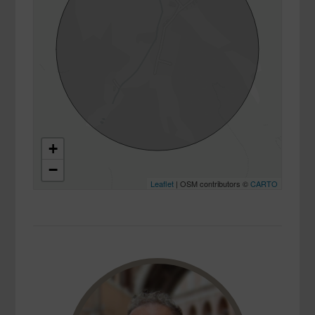
+
−
Leaflet
| OSM contributors ©
CARTO