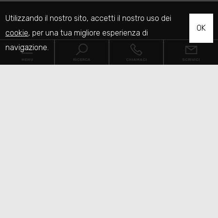
Utilizzando il nostro sito, accetti il nostro uso dei
OK
cookie
, per una tua migliore esperienza di
navigazione.
MENU
RICERCA
CHIAMACI
SCRIVICI
Codice
Home
Contratto
Chi siamo
Qualsiasi
Vendita
Affitto
Immobili
[+]
Scegli dove cercare
Servizi
Contatti