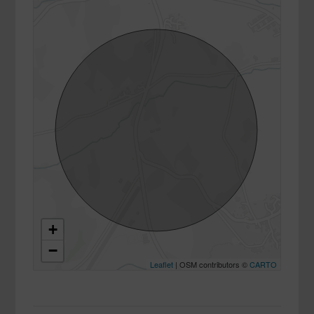
+
−
Leaflet
| OSM contributors ©
CARTO