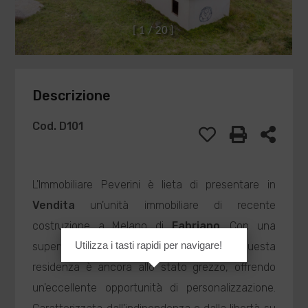
[
1
/
2
0
]
Descrizione
Cod. D101
L'Immobiliare Peverini è lieta di presentare in
Vendita
un'unità immobiliare di recente
costruzione a Melano di
Fabriano
. Con una
Utilizza i tasti rapidi per navigare!
superficie complessiva di 120 mq, questa
residenza è ancora allo stato grezzo, offrendo
un'eccellente opportunità di personalizzazione.