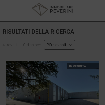
RISULTATI DELLA RICERCA
4 trovati!
Ordina per:
Più rilevanti
IN VENDITA