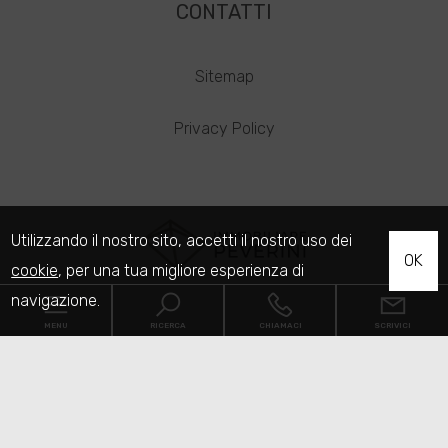
CONTATTI
Sitemap
Privacy Policy
Utilizzando il nostro sito, accetti il nostro uso dei
OK
cookie
, per una tua migliore esperienza di
navigazione.
Immobiliare Peverini
MENU
RICERCA
CHIAMACI
SCRIVICI
Corso della Repubblica, 15 - Fabriano (AN) - P.IVA
02165600426
Codice
Lun Ven 09 - 12,30 | 15 - 19
Copyright © 2026 - Powered by
Gestim