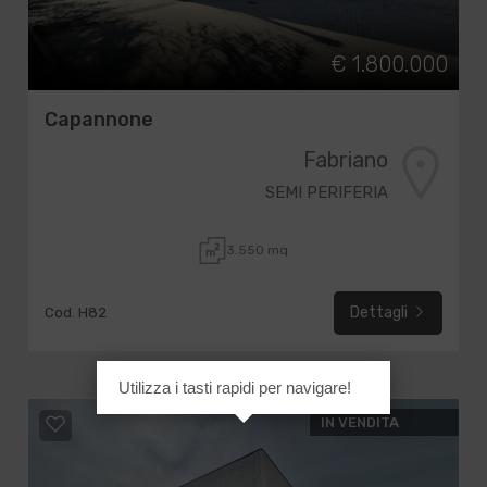
€ 1.800.000
Capannone
Fabriano
SEMI PERIFERIA
3.550 mq
Dettagli
Cod. H82
Utilizza i tasti rapidi per navigare!
IN VENDITA