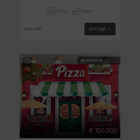
45 mq
1 Bagni
Dettagli
Cod. H18
IN VENDITA
€ 150.000